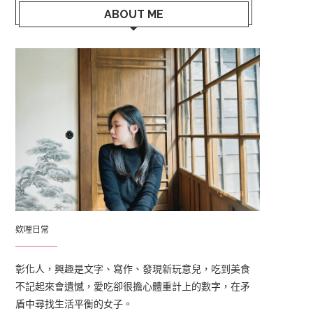
ABOUT ME
欸哩日常
彰化人，興趣是文字、寫作、發現新玩意兒，吃到美食
不記起來會遺憾，愛吃卻很擔心體重計上的數字，在矛
盾中尋找生活平衡的女子。