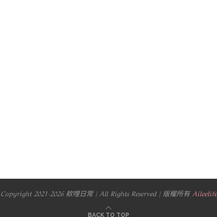
Copyright 2021-2026 欸哩日常 | All Rights Reserved | 版權所有
Aileelife
BACK TO TOP