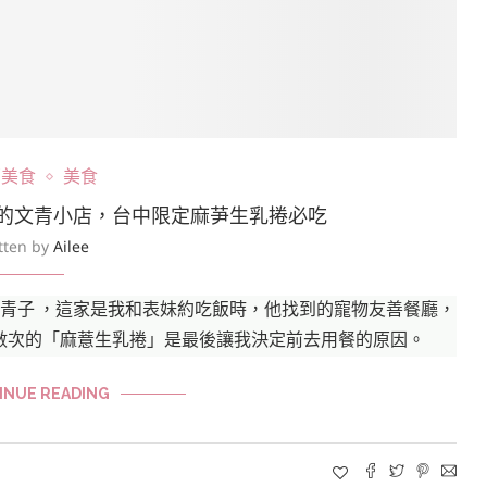
部美食
美食
味的文青小店，台中限定麻芛生乳捲必吃
tten by
Ailee
 青子 ，這家是我和表妹約吃飯時，他找到的寵物友善餐廳，
數次的「麻薏生乳捲」是最後讓我決定前去用餐的原因。
INUE READING