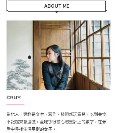
ABOUT ME
欸哩日常
彰化人，興趣是文字、寫作、發現新玩意兒，吃到美食
不記起來會遺憾，愛吃卻很擔心體重計上的數字，在矛
盾中尋找生活平衡的女子。