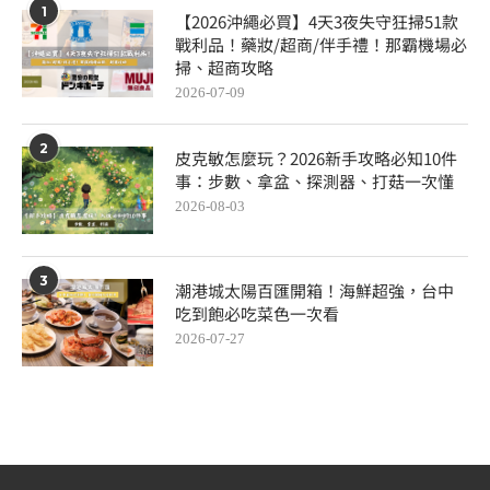
1
【2026沖繩必買】4天3夜失守狂掃51款
戰利品！藥妝/超商/伴手禮！那霸機場必
掃、超商攻略
2026-07-09
2
皮克敏怎麼玩？2026新手攻略必知10件
事：步數、拿盆、探測器、打菇一次懂
2026-08-03
3
潮港城太陽百匯開箱！海鮮超強，台中
吃到飽必吃菜色一次看
2026-07-27