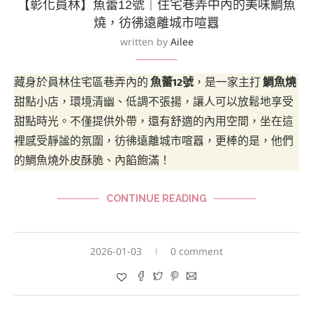
【彰化員林】魚蕾12號｜住宅巷弄中內的美味鯛魚
燒，彷彿遠離城市喧囂
written by
Ailee
藏身於員林住宅區巷弄內的
魚蕾12號
，是一家主打
鯛魚燒
甜點小店，環境清幽、低調不張揚，讓人可以放鬆地享受
甜點時光。不僅提供外帶，還有舒適的內用空間，坐在這
裡感受靜謐的氛圍，彷彿遠離城市喧囂，更棒的是，他們
的鯛魚燒外皮酥脆、內餡飽滿！
CONTINUE READING
2026-01-03
0 comment