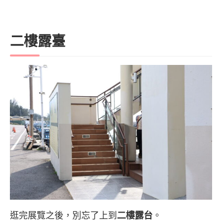
二樓露臺
逛完展覽之後，別忘了上到
二樓露台
。