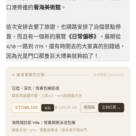
口港旁邊的
看海美術館
。
這次安排去墾丁旅遊，也順路安排了治個景點停
靠，而且有一個新的展覽
《日常偏移》
。展期從
4/18 一路到 7/19，還有時間去的大家真的別錯過，
因為光是門口那隻巨大博美就夠拍了！
✦ 讀者專屬折扣碼
有效期至 2026/12/31
日造・深光｜恆春包棟民宿
韓系質感樓中樓・三房8人・KTV麻將戲水池
複製
STOWL100
看開箱
立刻訂房 →
滿 2,000 折 100
海角瑞拉斯 Villa｜恆春網美泳池包棟
網美泳池・KTV・電動麻將桌，根本捨不得出門