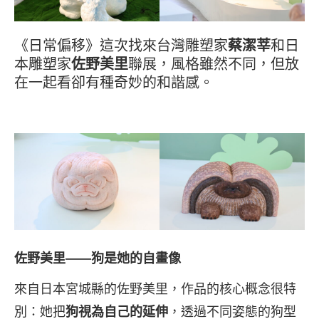
《日常偏移》這次找來台灣雕塑家
蔡潔莘
和日
本雕塑家
佐野美里
聯展，風格雖然不同，但放
在一起看卻有種奇妙的和諧感。
佐野美里——狗是她的自畫像
來自日本宮城縣的佐野美里，作品的核心概念很特
別：她把
狗視為自己的延伸
，透過不同姿態的狗型