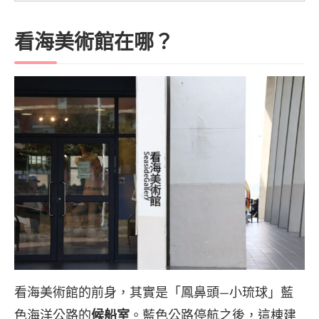
看海美術館在哪？
看海美術館的前身，其實是「鳳鼻頭—小琉球」藍
色海洋公路的
候船室
。藍色公路停航之後，這棟建