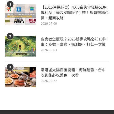
1
【2026沖繩必買】4天3夜失守狂掃51款
戰利品！藥妝/超商/伴手禮！那霸機場必
掃、超商攻略
2026-07-09
2
皮克敏怎麼玩？2026新手攻略必知10件
事：步數、拿盆、探測器、打菇一次懂
2026-08-03
3
潮港城太陽百匯開箱！海鮮超強，台中
吃到飽必吃菜色一次看
2026-07-27