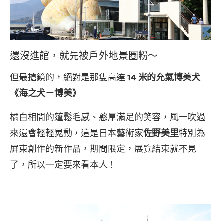
還沒進館，就先被戶外地景圈粉～
但最搶鏡的，絕對是那隻高達
14 米的充氣博美犬
《海之犬－博美》
橘白相間的蓬鬆毛感、憨厚滿足的笑容，風一吹過
來還會輕輕晃動，這是日本藝術家
佐野美里
特別為
屏東創作的新作品，期間限定，展覽結束就不見
了，所以一定要來看本人！