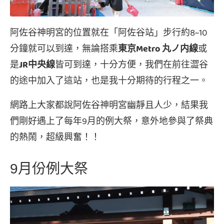
阿佐谷神明宮的位置就在「阿佐谷站」步行約8~10
分鐘就可以到達，無論搭乘
東京Metro 丸ノ内線
或
是
JR中央線
皆可到達，十分方便，我們在前往澀谷
的途中加入了這站，也是我十分期待的行程之一。
網路上大家都說阿佐谷神明宮幽靜且人少，結果我
們剛好遇上了每年9月的例大祭，意外地參與了祭典
的熱鬧，超級興奮！！
9月份例大祭