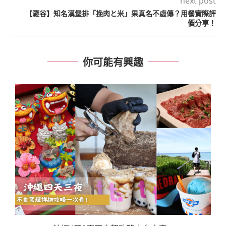
next post
【澀谷】知名漢堡排「挽肉と米」果真名不虛傳？用餐實際評
價分享！
你可能有興趣