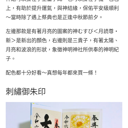
上，有助於提升運氣，與神結緣，保佑平安級順利
～當時除了遇上祭典也是正逢中秋節前夕。
左邊那款是有著月亮的圖案的神むすび＜月読尊・
新＞是新出的顏色，右邊則是三貴子，有著太陽、
月亮和波浪的形狀，象徵神明神社所供奉的神明紀
子。
配色都十分好看～真想每年都來買一條！
刺繡御朱印