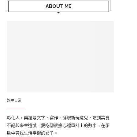
ABOUT ME
欸哩日常
彰化人，興趣是文字、寫作、發現新玩意兒，吃到美食
不記起來會遺憾，愛吃卻很擔心體重計上的數字，在矛
盾中尋找生活平衡的女子。