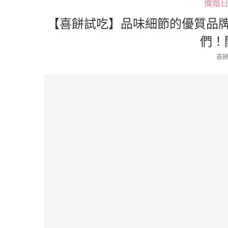
備婚
【喜餅試吃】品味細節的優質品牌「C
們！
喜餅