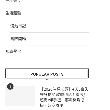
宅配美食
生活體驗
備婚日記
實際開箱
知識學習
POPULAR POSTS
1
【2026沖繩必買】4天3夜失
守狂掃51款戰利品！藥妝/
超商/伴手禮！那霸機場必
掃、超商攻略