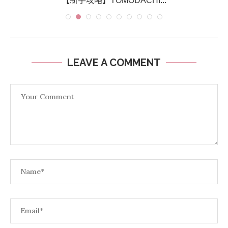
【新手攻略】TOMODACHI...
LEAVE A COMMENT