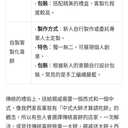
•
包裝
：搭配精美的禮盒，客製化程
度較高。
•
製作方式
：新人自行製作或委託專
業人士定製。
自製客
•
特色
：獨一無二，可展現個人創
製化喜
意。
餅
•
包裝
：根據新人的意願自行設計包
裝，常見的是手工編織籐籃。
傳統的禮俗上，送給親戚需要一個西式和一個中
式，像我們家長輩就有「中式大餅才算請吃餅」的
觀念，所以有些人會選擇傳統喜餅的店家，一次解
決，或是找傳統喜餅做單一大餅，親戚送大餅＋西