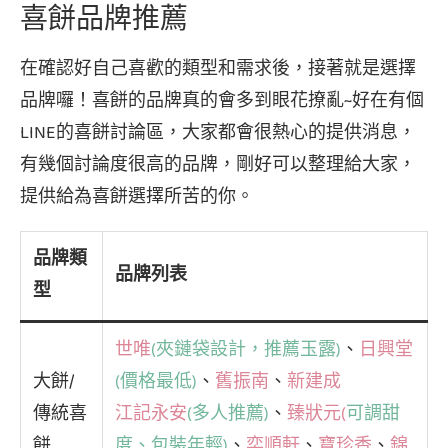
喜餅品牌推薦
在確認好自己喜歡的類型和需求後，接著就是選擇
品牌囉！喜餅的品牌真的會多到眼花撩亂~好在有個
LINE的喜餅討論區，大家都會很熱心的提供消息，
有幾個討論度很高的品牌，剛好可以整理給大家，
提供給為喜餅選擇所苦的你。
品牌類
品牌列表
型
世唯
(夾鏈袋設計，推薦玉露)
、
日興堂
大餅/
(價格最低)
、
舊振南
、
新建成
傳統喜
江記永安
(多人推薦)
、
臻狀元(
可調甜
餅
度、包裝年輕)
、
奕順軒
、
寶珍香
、
錦