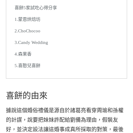
喜餅5家試吃心得分享
1.蒙恩烘焙坊
2.ChoChocoo
3.Candy Wedding
4.森果香
5.喜憨兒喜餅
喜餅的由來
據說這個婚俗禮儀是源自於諸葛亮看穿周瑜和孫權
的計謀，說要把妹妹許配給劉備為理由，假裝友
好，並決定設法讓這婚事成真所採取的對策，最後