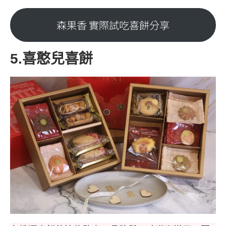
森果香 實際試吃喜餅分享
5.喜憨兒喜餅