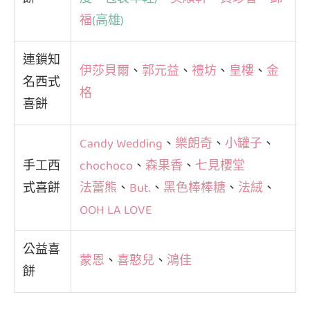
福
(高雄)
連鎖知
伊莎貝爾
、
郭元益
、
禮坊
、
皇樓
、
金
名西式
格
喜餅
Candy Wedding
、
樂朗奇
、
小罐子
、
手工西
chochoco
、
森果香
、
七見櫻堂
式喜餅
法蕾熊
、
But.
、
黑色棒棒糖
、
法絨
、
OOH LA LOVE
公益喜
蒙恩
、
喜憨兒
、
鴻佳
餅