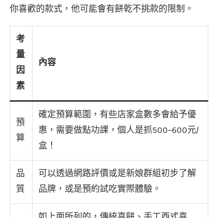
你喜歡的款式，他可能會有餅乾不挑款的限制。
考
量
內容
因
素
確定預算範圍，有些店家盒數多會給予優
預
惠，需要做點功課，個人是抓500~600元/
算
盒！
品
可以透過網路評價或是新娘群組初步了解
質
品牌，或是預約試吃實際體驗。
如上面所列的，傳統喜餅、手工西式喜