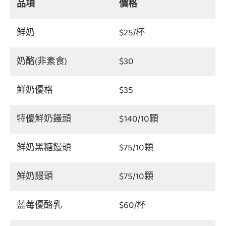
品項
價格
鮮奶
$25/杯
奶酪(非素食)
$30
鮮奶優格
$35
特優鮮奶饅頭
$140/10顆
鮮奶黑糖饅頭
$75/10顆
鮮奶饅頭
$75/10顆
藍莓優酪乳
$60/杯