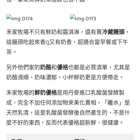
搭，拿來煮鮮奶茶應該也很不錯。
禾家牧場不只有鮮奶和霜淇淋，還有賣
冷藏饅頭
，
這饅頭吃起來香Q又有奶香，超適合當早餐或下午
茶。
另外他們家的
奶酪
和
優格
也都是必買清單，尤其是
奶酪滑順、奶味濃郁，小杯鮮奶更是方便帶走。
禾家牧場的
鮮奶優格
是用丹麥進口乳酸菌發酵製
成，完全不加任何添加物來美化賣相，「離水」是
天然乳清，這是乳酸菌發酵後自然產生的，不是什
麼不好的東西，反而代表優格超新鮮、很健康。