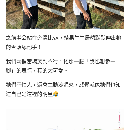
之前老公站在旁邊比YA，結果牛牛居然默默伸出牠
的舌頭舔他手！
我們兩個當場笑到不行，牠那一臉「我也想參一
腳」的表情，真的太可愛。
牠們不怕人，還會主動湊過來，感覺就像牠們也知
道自己是這裡的明星