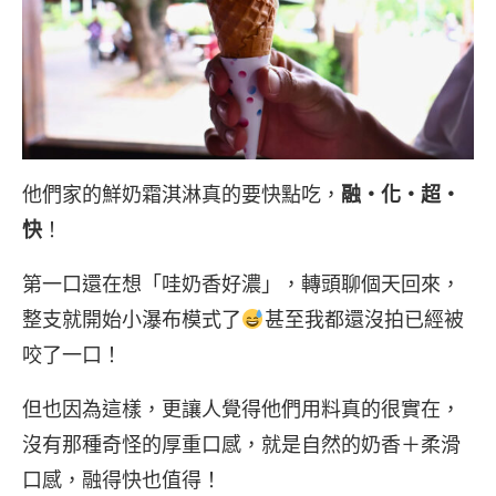
他們家的鮮奶霜淇淋真的要快點吃，
融・化・超・
快
！
第一口還在想「哇奶香好濃」，轉頭聊個天回來，
整支就開始小瀑布模式了
甚至我都還沒拍已經被
咬了一口！
但也因為這樣，更讓人覺得他們用料真的很實在，
沒有那種奇怪的厚重口感，就是自然的奶香＋柔滑
口感，融得快也值得！