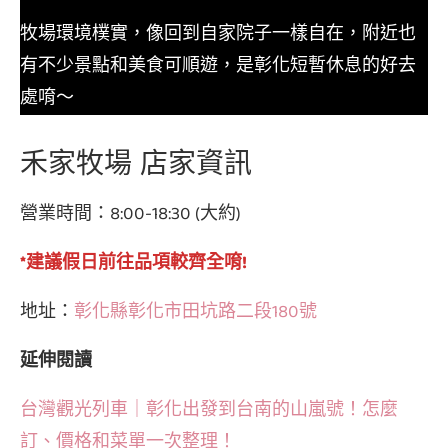
牧場環境樸實，像回到自家院子一樣自在，附近也
有不少景點和美食可順遊，是彰化短暫休息的好去
處唷～
禾家牧場 店家資訊
營業時間：8:00-18:30 (大約)
*建議假日前往品項較齊全唷!
地址：
彰化縣彰化市田坑路二段180號
延伸閱讀
台灣觀光列車｜彰化出發到台南的山嵐號！怎麼
訂、價格和菜單一次整理！