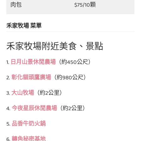
肉包
$75/10顆
禾家牧場 菜單
禾家牧場附近美食、景點
1.
日月山景休閒農場
（約450公尺）
2.
彰化貓頭鷹廣場
（約980公尺）
3.
大山牧場
（約2公里）
4.
今夜星辰休閒農場
（約2公里）
5.
品香牛奶火鍋
6.
轉角秘密基地