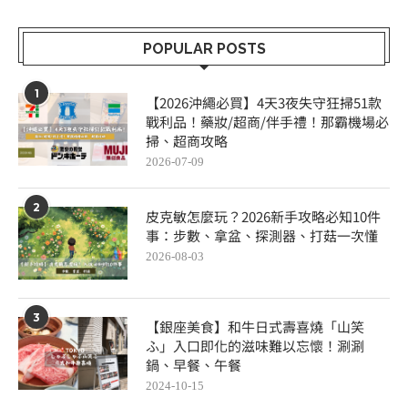
POPULAR POSTS
1
【2026沖繩必買】4天3夜失守狂掃51款
戰利品！藥妝/超商/伴手禮！那霸機場必
掃、超商攻略
2026-07-09
2
皮克敏怎麼玩？2026新手攻略必知10件
事：步數、拿盆、探測器、打菇一次懂
2026-08-03
3
【銀座美食】和牛日式壽喜燒「山笑
ふ」入口即化的滋味難以忘懷！涮涮
鍋、早餐、午餐
2024-10-15