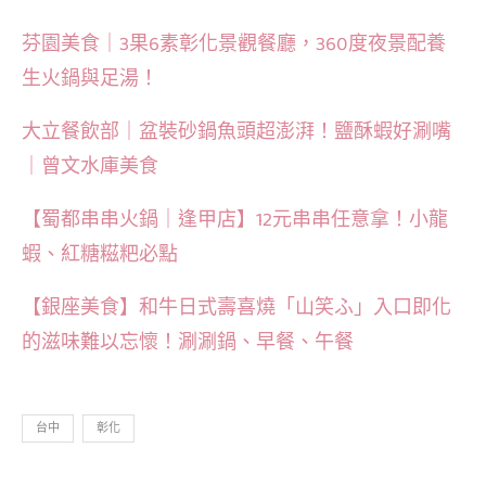
芬園美食｜3果6素彰化景觀餐廳，360度夜景配養
生火鍋與足湯！
大立餐飲部｜盆裝砂鍋魚頭超澎湃！鹽酥蝦好涮嘴
｜曾文水庫美食
【蜀都串串火鍋｜逢甲店】12元串串任意拿！小龍
蝦、紅糖糍粑必點
【銀座美食】和牛日式壽喜燒「山笑ふ」入口即化
的滋味難以忘懷！涮涮鍋、早餐、午餐
台中
彰化