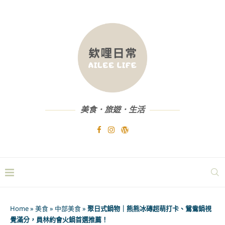
美食．旅遊．生活
Home
»
美食
»
中部美食
»
聚日式鍋物｜熊熊冰磚超萌打卡、鴛鴦鍋視
覺滿分，員林約會火鍋首選推薦！