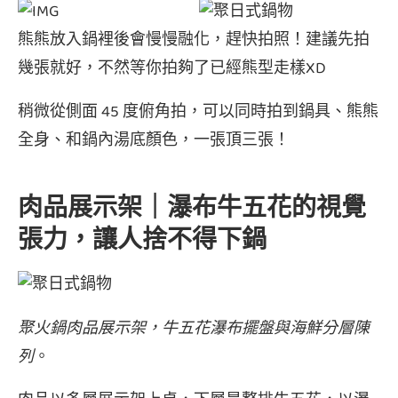
熊熊放入鍋裡後會慢慢融化，趕快拍照！建議先拍
幾張就好，不然等你拍夠了已經熊型走樣XD
稍微從側面 45 度俯角拍，可以同時拍到鍋具、熊熊
全身、和鍋內湯底顏色，一張頂三張！
肉品展示架｜瀑布牛五花的視覺
張力，讓人捨不得下鍋
聚火鍋肉品展示架，牛五花瀑布擺盤與海鮮分層陳
列
。