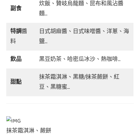
炊飯、贊岐烏龍麵、昆布和風沾醬
副食
麵…
特調
醬
日式胡麻醬、日式味噌醬、洋蔥、海
料
鹽…
飲品
黑豆奶茶、哈密瓜冰沙、熱咖啡…
抹茶霜淇淋、黑糖/抹茶蕨餅、紅
甜點
豆、黑糖蜜…
抹茶霜淇淋、蕨餅