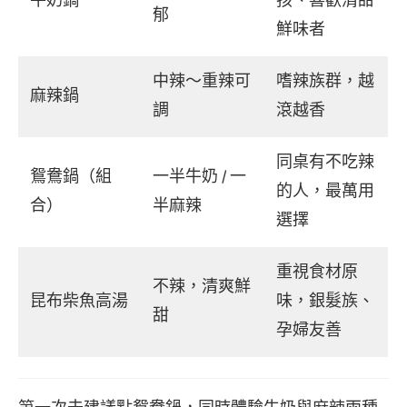
牛奶鍋
孩、喜歡清甜
郁
鮮味者
中辣～重辣可
嗜辣族群，越
麻辣鍋
調
滾越香
同桌有不吃辣
鴛鴦鍋（組
一半牛奶 / 一
的人，最萬用
合）
半麻辣
選擇
重視食材原
不辣，清爽鮮
昆布柴魚高湯
味，銀髮族、
甜
孕婦友善