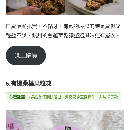
口感酥脆扎實，不黏牙，有穀物棒般的飽足感但又
輕盈不膩，酸甜的蔓越莓乾讓整體風味更有層次。
線上購買
5.有機桑椹果粒凍
有機認證
•
果粒飽滿到快溢出，濃縮感像直接榨汁，入坑必買款