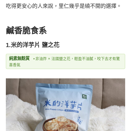
吃得更安心的人來說，里仁幾乎是繞不開的選擇。
鹹香脆食系
1.米的洋芋片 鹽之花
純素無麩質
•
非油炸 × 法國鹽之花，輕盈不油膩，咬下去才有驚
喜香氣