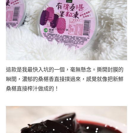
這款是我最快入坑的一個，毫無懸念。撕開封膜的
瞬間，濃郁的桑椹香直接撲過來，感覺就像把新鮮
桑椹直接榨汁做成的！