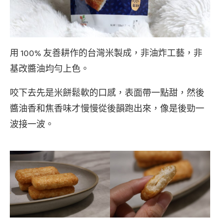
用 100% 友善耕作的台灣米製成，非油炸工藝，非
基改醬油均勻上色。
咬下去先是米餅鬆軟的口感，表面帶一點甜，然後
醬油香和焦香味才慢慢從後韻跑出來，像是後勁一
波接一波。