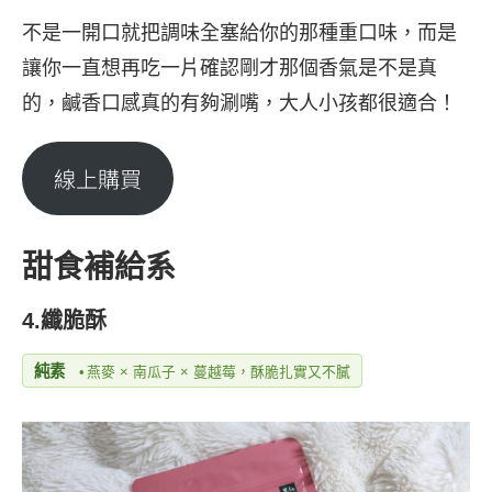
不是一開口就把調味全塞給你的那種重口味，而是
讓你一直想再吃一片確認剛才那個香氣是不是真
的，鹹香口感真的有夠涮嘴，大人小孩都很適合！
線上購買
甜食補給系
4.纖脆酥
純素
•
燕麥 × 南瓜子 × 蔓越莓，酥脆扎實又不膩