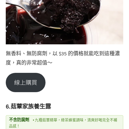
無香料、無防腐劑，以 $35 的價格就能吃到這種濃
度，真的非常超值～
線上購買
6.菇蕈家族養生露
不含防腐劑
•
九種菇蕈精華，綠茶蜂蜜調味，清爽好喝完全不補
品感！