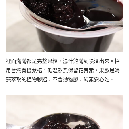
裡面滿滿都是完整果粒，湯汁飽滿到快溢出來。採
用台灣有機桑椹，低溫熬煮保留花青素，果膠是海
藻萃取的植物膠體，不含動物膠，純素安心吃。