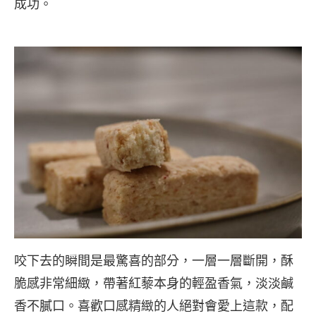
成功。
咬下去的瞬間是最驚喜的部分，一層一層斷開，酥
脆感非常細緻，帶著紅藜本身的輕盈香氣，淡淡鹹
香不膩口。喜歡口感精緻的人絕對會愛上這款，配