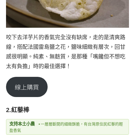
咬下去洋芋片的香氣完全沒有缺席，走的是清爽路
線，搭配法國雷島鹽之花，鹽味細緻有層次，回甘
感很明顯。純素、無麩質，是那種「嘴饞但不想吃
太有負擔」時的最佳選擇！
線上購買
2.紅藜棒
支持本土小農
•
一層層斷開的細緻酥脆，有台灣原住民紅藜的輕
盈香氣