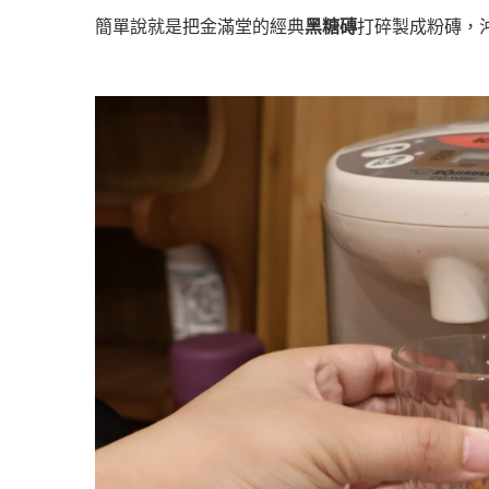
簡單說就是把金滿堂的經典
黑糖磚
打碎製成粉磚，沖