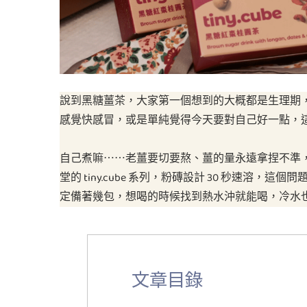
說到黑糖薑茶，大家第一個想到的大概都是生理期
感覺快感冒，或是單純覺得今天要對自己好一點，
自己煮嘛⋯⋯老薑要切要熬、薑的量永遠拿捏不準
堂的 tiny.cube 系列，粉磚設計 30 秒速
定備著幾包，想喝的時候找到熱水沖就能喝，冷水
文章目錄