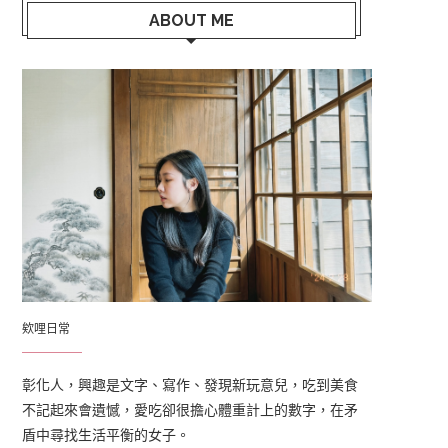
ABOUT ME
欸哩日常
彰化人，興趣是文字、寫作、發現新玩意兒，吃到美食
不記起來會遺憾，愛吃卻很擔心體重計上的數字，在矛
盾中尋找生活平衡的女子。