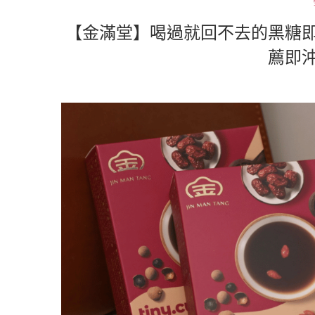
【金滿堂】喝過就回不去的黑糖
薦即